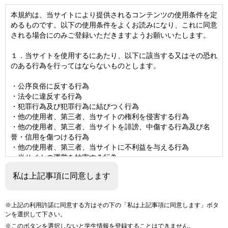
本規約は、当サイトにより提供されるコンテンツの使用条件を定
めるものです。以下の使用条件をよくお読みになり、これに同意
される場合にのみご登録いただきますようお願いいたします。
１．当サイトを使用するにあたり、以下に該当する又はその恐れ
のある行為を行ってはならないものとします。
・公序良俗に反する行為
・法令に違反する行為
・犯罪行為及び犯罪行為に結びつく行為
・他の使用者、第三者、当サイトの権利を侵害する行為
・他の使用者、第三者、当サイトを誹謗、中傷する行為及び名
誉・信用を傷つける行為
・他の使用者、第三者、当サイトに不利益を与える行為
・当サイトの運営を妨害する行為
・事実でない情報を発信する行為
私は上記事項に同意します
・プライバシー侵害の恐れのある個人情報の投稿
・その他、当サイトが不適当と判断する行為
※上記の利用許諾に同意する方はその下の「私は上記事項に同意します」ボタ
２．あなたの所属する大学・専門学校（以下「所属校」とい
ンを選択して下さい。
う。）における指導・評価等に使用するため、あなたの在学期間
※このボタンを選択しないと学生情報を登録することはできません。